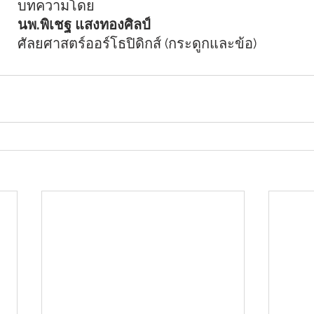
บทความโดย
นพ.พิเชฐ แสงทองศิลป์
ศัลยศาสตร์ออร์โธปิดิกส์ (กระดูกและข้อ)