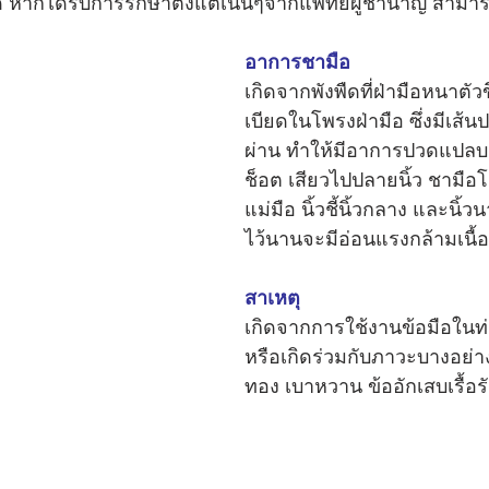
ี่สุด หากได้รับการรักษาตั้งแต่เนิ่นๆจากแพทย์ผู้ชำนาญ สาม
อาการชามือ
เกิดจากพังพืดที่ฝ่ามือหนาตัว
เบียดในโพรงฝ่ามือ ซึ่งมีเส
ผ่าน ทำให้มีอาการปวดแปลบ
ช็อต เสียวไปปลายนิ้ว ชามือโ
แม่มือ นิ้วชี้นิ้วกลาง และนิ้ว
ไว้นานจะมีอ่อนแรงกล้ามเนื้ออ
สาเหตุ
เกิดจากการใช้งานข้อมือในท
หรือเกิดร่วมกับภาวะบางอย่างเ
ทอง เบาหวาน ข้ออักเสบเรื้อร