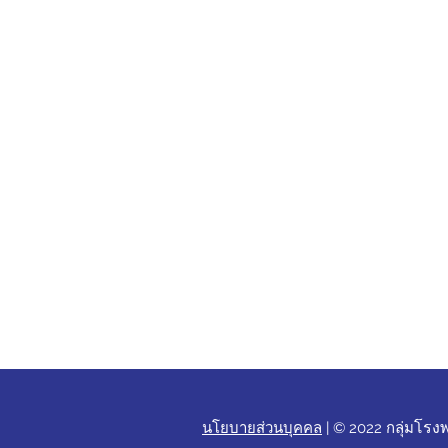
โรงพ
นโยบายส่วนบุคคล
| © 2022 กลุ่ม