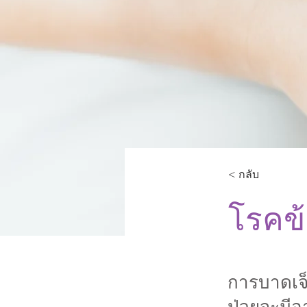
< กลับ
โรคข้อ
การบาดเจ็