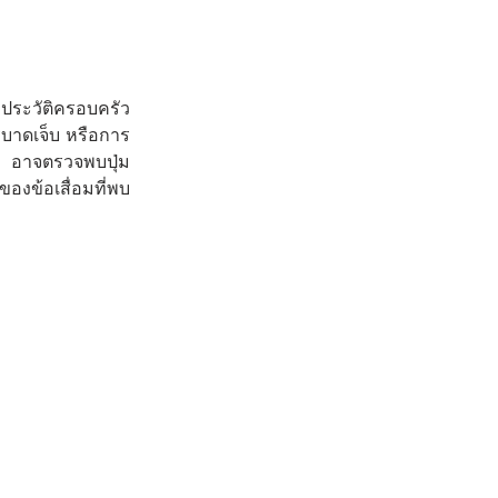
มีประวัติครอบครัว
รบาดเจ็บ หรือการ
าน อาจตรวจพบปุ่ม
องข้อเสื่อมที่พบ